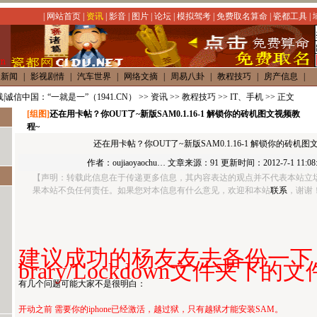
|
网站首页
|
资讯
|
影音
|
图片
|
论坛
|
模拟驾考
|
免费取名算命
|
瓷都工具
|
内新闻
|
影视剧情
|
汽车世界
|
网络文摘
|
周易八卦
|
教程技巧
|
房产信息
|
|诚信中国：“一就是一”（1941.CN）
>>
资讯
>>
教程技巧
>>
IT、手机
>> 正文
[组图]
还在用卡帖？你OUT了~新版SAM0.1.16-1 解锁你的砖机图文视频教
程~
还在用卡帖？你OUT了~新版SAM0.1.16-1 解锁你的砖机图
作者：
oujiaoyaochu…
文章来源：
91
更新时间：2012-7-1 11:08:
【声明：转载此信息在于传递更多信息，其内容表达的观点并不代表本站立
果本站不负任何责任。如果您对本信息有什么意见，欢迎和本站
联系
，谢谢！】h
建议成功的杨友友去备份一下 /var
brary/Lockdown文件夹下的
有几个问题可能大家不是很明白：
开动之前 需要你的iphone已经激活，越过狱，只有越狱才能安装SAM。