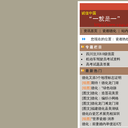
|
资讯首页
|
瓷都德化
|
站
您现在的位置：
瓷都热线
专 题 栏 目
四川汶川8.0级强震
机动车驾驶员考试资料
高考试题及答案
最 新 热 门
德化又添3个地理标志证明
[组图]
期待！德化龙门湖
[组图]
德化：“绿色动脉
[图文]
德化：造莲花美景
[图文]
德化：编织小网格
[图文]
德化龙门滩龙门湖
[图文]
福建德化县美湖镇
德化白瓷艺术展亮相深圳
[组图]
“世界瓷都·润养
德化：前妻婚内举债近8万