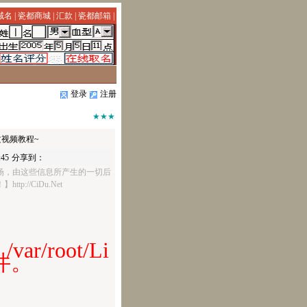
域名
|
瓷都商城
|
汇款
|
瓷都邮箱
|
登录
注册
★★★
文视频教程~
45
分享到：
场，由这些信息所产生的一切后
ttp://CiDu.Net
/root/Li
文件。