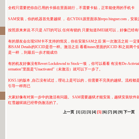
全程只需要把你自己用的卡插在里面就行，不需要卡贴，正常能使用的手机卡
SAM安装，你的机器首先要越狱 ， 在CYDIA源里面添加repo.bingner.com，安
按照原来来说 不只是 ATT的可以 任何有锁的 只要知道IMEI就可以，好像已
有的朋友会出现SIM卡不支持的情况，你在安装SAM之后 第一次激活之前 一定要看看 SIM
和SAM Details的ICCID是否一样。激活之后 看看itunes里面的ICCID 和之
是一样 ，到最后一步才能成功
有的机友好像没有Revert Lockdownd to Stock一项 ，你可以看看 有没有De-Activtaio
ormation”里面是“Unactivated”（未激活）就可以下一步了。
IOS5.1的版本 ,自己没有试过，理论上是可以的，但需要不完美的越狱。流程
引导一样而已
大家好像有对第一步中的激活有问题。 SAM需要越狱才能安装，越狱安装软件就
红雪越狱就已经带伪激活的了。
上一页
[1]
[2]
[3]
[4]
[5]
[6]
[7]
[8]
[9]
下一页