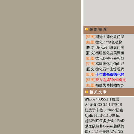
最 新 推 荐
[组图]
期待！德化龙门湖
[组图]
德化：“绿色动脉
[图文]
德化龙门滩龙门湖
[图文]
福建德化县美湖镇
[组图]
德化各种花卉相继
[组图]
福建德化九仙山迎
[图文]
德化石牛山惊现双
[组图]
千年古瓷都德化的
[组图]
警方连捣5传销窝点
[组图]
福建民俗博物馆办
相 关 文 章
iPhone 4 iOS5.1.1 红雪
A4设备iOS 5.1.1红雪0.9
防患于未然，iphone防盗
Cydia HTTP/1.1 500 Int
越狱到底值多少钱？Pod2
梦之队解释Corona越狱的
iOS 5.1.1完美越狱WIN版