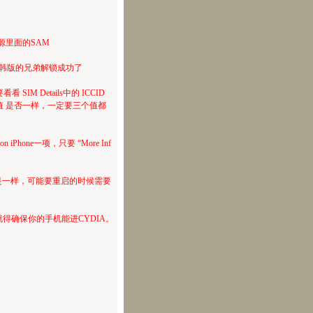
装源里面的SAM
经有韩版的兄弟解锁成功了
 Details中的 ICCID
前两个值 是否一样，一定要三个值都
n iPhone一项，只要 “More Inf
都是一样，可能要重启的时候需要
得确保你的手机能进CYDIA。