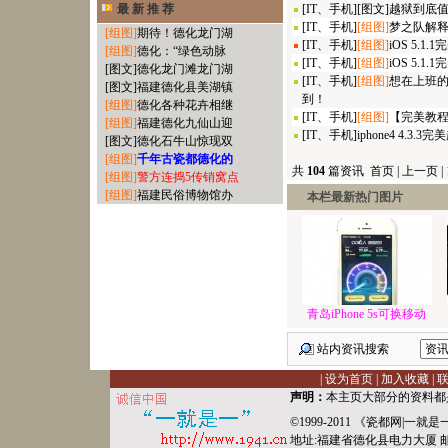
最 新 推 荐
[
IT、手机
]
[图文]
越狱到底值
[
IT、手机
]
[组图]
梦之队解释
[组图]
期待！德化龙门湖
[
IT、手机
]
[组图]
iOS 5.1
[组图]
德化：“绿色动脉
[
IT、手机
]
[组图]
iOS 5.
[图文]
德化龙门滩龙门湖
[
IT、手机
]
[组图]
想在上班的
[图文]
福建德化县美湖镇
到！
[组图]
德化各种花卉相继
[
IT、手机
]
[组图]
【完美教程】
[组图]
福建德化九仙山迎
[
IT、手机
]
iphone4 4.3.3完
[图文]
德化石牛山惊现双
[组图]
千年古瓷都德化的
共
104
篇资讯 首页 | 上一页 |
[组图]
警方连捣5传销窝点
[组图]
福建民俗博物馆办
本栏最新热门图片
青岛iPhone 5s可换移动
站内资讯搜索
|
设为首页
|
加入收藏
|
声明：
本主页大部分的资料都
©1999-2011 《
瓷都网
|
一就是
地址:福建省德化县
电力
大厦 邮