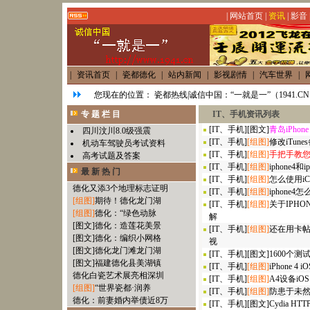
|
网站首页
|
资讯
|
影音
|
资讯首页
|
瓷都德化
|
站内新闻
|
影视剧情
|
汽车世界
|
您现在的位置：
瓷都热线|诚信中国：“一就是一”（1941.C
专 题 栏 目
IT、手机资讯列表
[
IT、手机
]
[图文]
青岛iPhon
四川汶川8.0级强震
[
IT、手机
]
[组图]
修改iTun
机动车驾驶员考试资料
[
IT、手机
]
[组图]
手把手教您：
高考试题及答案
[
IT、手机
]
[组图]
iphone4和
最 新 热 门
[
IT、手机
]
[组图]
怎么使用iC
德化又添3个地理标志证明
[
IT、手机
]
[组图]
iphone
[组图]
期待！德化龙门湖
[
IT、手机
]
[组图]
关于IPHO
[组图]
德化：“绿色动脉
解
[图文]
德化：造莲花美景
[
IT、手机
]
[组图]
还在用卡帖？
[图文]
德化：编织小网格
视
[图文]
德化龙门滩龙门湖
[
IT、手机
]
[图文]
1600个测
[图文]
福建德化县美湖镇
[
IT、手机
]
[组图]
iPhone 4 
德化白瓷艺术展亮相深圳
[
IT、手机
]
[组图]
A4设备iOS
[组图]
“世界瓷都·润养
[
IT、手机
]
[组图]
防患于未然，
德化：前妻婚内举债近8万
[
IT、手机
]
[图文]
Cydia HTTP