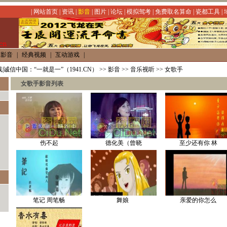
|
网站首页
|
资讯
|
影音
|
图片
|
论坛
|
模拟驾考
|
免费取名算命
|
瓷都工具
|
车影音
|
经典视频
|
互动游戏
|
|诚信中国：“一就是一”（1941.CN）
>>
影音
>>
音乐视听
>>
女歌手
女歌手影音列表
伤不起
德化美（曾晓
至少还有你 林
笔记 周笔畅
舞娘
亲爱的你怎么