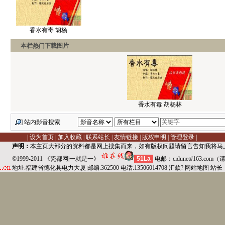
香水有毒 胡杨
本栏热门下载图片
香水有毒 胡杨林
站内影音搜索
|
设为首页
|
加入收藏
|
联系站长
|
友情链接
|
版权申明
|
管理登录
|
声明：
本主页大部分的资料都是网上搜集而来，如有版权问题请
留言告知
我将马
©1999-2011 《
瓷都网
|
一就是一
》
51La
电邮：cidunet#163.co
地址:福建省德化县
电力
大厦 邮编:362500 电话:
13506014708
汇款?
网站地图
站长