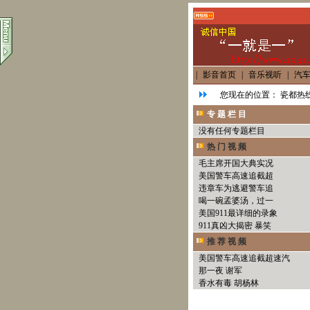
|
影音首页
|
音乐视听
|
汽
您现在的位置：
瓷都热线
专 题 栏 目
没有任何专题栏目
热 门 视 频
毛主席开国大典实况
美国警车高速追截超
违章车为逃避警车追
喝一碗孟婆汤，过一
美国911最详细的录象
911真凶大揭密 暴笑
推 荐 视 频
美国警车高速追截超速汽
那一夜 谢军
香水有毒 胡杨林