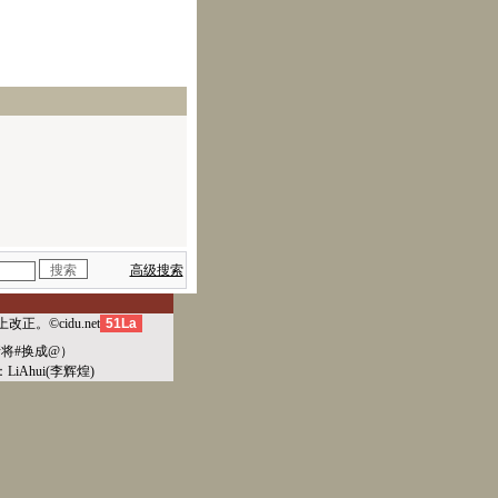
高级搜索
上改正。©
cidu.net
51La
m（请将#换成@）
：
LiAhui(李辉煌)