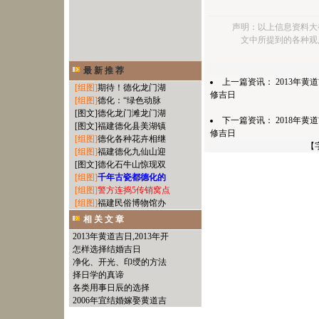
声明：以上信息资料大
文中所提到的各种观
最 新 推 荐
上一篇资讯：
2013年黄道
[组图]
期待！德化龙门湖
修吉日
[组图]
德化：“绿色动脉
[图文]
德化龙门滩龙门湖
下一篇资讯：
2018年黄道
[图文]
福建德化县美湖镇
修吉日
[组图]
德化各种花卉相继
【
[组图]
福建德化九仙山迎
[图文]
德化石牛山惊现双
[组图]
千年古瓷都德化的
[组图]
警方连捣5传销窝点
[组图]
福建民俗博物馆办
相 关 文 章
2013年黄道吉日,2013年开
怎样选择结婚吉日
净化、开光、印绶的方法
择日学的真谛
各类用事日辰的选择
2006年宜结婚嫁娶黄道吉