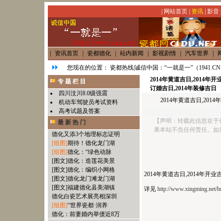
|
网站首页
|
资讯
|
影音
|
资讯首页
|
瓷都德化
|
站内新闻
|
影视剧情
|
汽车世界
|
您现在的位置：
瓷都热线|诚信中国：“一就是一”（1941.C
2014年黄道吉日,2014年开
专 题 栏 目
订婚吉日,2014年装修吉日
四川汶川8.0级强震
2014年黄道吉日,2014
机动车驾驶员考试资料
高考试题及答案
【声明：转载此信息在于
最 新 热 门
果本站不负任何责任。如
德化又添3个地理标志证明
[组图]
期待！德化龙门湖
[组图]
德化：“绿色动脉
[图文]
德化：造莲花美景
[图文]
德化：编织小网格
2014年黄道吉日,2014年开业
[图文]
德化龙门滩龙门湖
[图文]
福建德化县美湖镇
详见
http://www.xingming.net/h
德化白瓷艺术展亮相深圳
[组图]
“世界瓷都·润养
德化：前妻婚内举债近8万