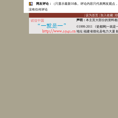
网友评论：
（只显示最新10条。评论内容只代表网友观点
没有任何评论
|
设为首页
|
加入收藏
|
声明：
本主页大部分的资料都
©1999-2011 《
瓷都网
|
一就是
地址:福建省德化县
电力
大厦 邮