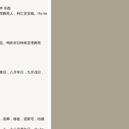
申 辛酉
，利亡灵安稳。//by htt
忌。鸣吠对日特殊宜埋葬死
日，八月辛日，九月戊日，
造葬，移徙，进新宅，结婚