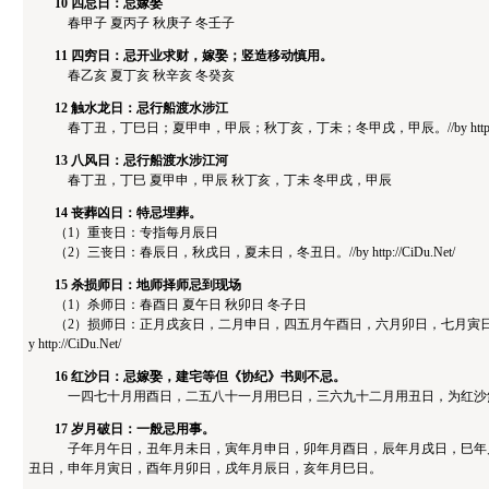
10 四忌日：忌嫁娶
春甲子 夏丙子 秋庚子 冬壬子
11 四穷日：忌开业求财，嫁娶；竖造移动慎用。
春乙亥 夏丁亥 秋辛亥 冬癸亥
12 触水龙日：忌行船渡水涉江
春丁丑，丁巳日；夏甲申，甲辰；秋丁亥，丁未；冬甲戌，甲辰。//by http://Ci
13 八风日：忌行船渡水涉江河
春丁丑，丁巳 夏甲申，甲辰 秋丁亥，丁未 冬甲戌，甲辰
14 丧葬凶日：特忌埋葬。
（1）重丧日：专指每月辰日
（2）三丧日：春辰日，秋戌日，夏未日，冬丑日。//by http://CiDu.Net/
15 杀损师日：地师择师忌到现场
（1）杀师日：春酉日 夏午日 秋卯日 冬子日
（2）损师日：正月戌亥日，二月申日，四五月午酉日，六月卯日，七月寅日，
y http://CiDu.Net/
16 红沙日：忌嫁娶，建宅等但《协纪》书则不忌。
一四七十月用酉日，二五八十一月用巳日，三六九十二月用丑日，为红沙煞日。//by ht
17 岁月破日：一般忌用事。
子年月午日，丑年月未日，寅年月申日，卯年月酉日，辰年月戌日，巳年月
丑日，申年月寅日，酉年月卯日，戌年月辰日，亥年月巳日。