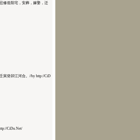
修造阳宅，安葬，嫁娶，迁
。//by http://CiD
iDu.Net/