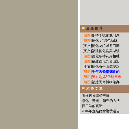
最 新 推 荐
[组图]
期待！德化龙门湖
[组图]
德化：“绿色动脉
[图文]
德化龙门滩龙门湖
[图文]
福建德化县美湖镇
[组图]
德化各种花卉相继
[组图]
福建德化九仙山迎
[图文]
德化石牛山惊现双
[组图]
千年古瓷都德化的
[组图]
警方连捣5传销窝点
[组图]
福建民俗博物馆办
相 关 文 章
怎样选择结婚吉日
净化、开光、印绶的方法
择日学的真谛
2006年宜结婚嫁娶黄道吉