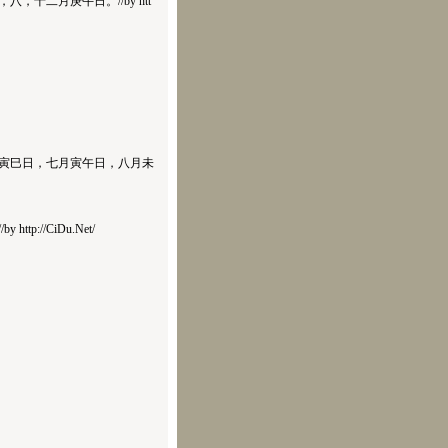
二月庚午日。//by htt
巳日，七月寅午日，八月未
/CiDu.Net/