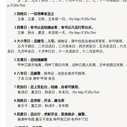
正，五，九月丁卯日；二，六，十月甲子日；三，七，十一月癸酉日；四，八，十
p://CiDu.Net/
2 四绝日：一切用事皆忌之
立春，立夏，立秋，立冬前一日。//by http://CiDu.Net/
3 四离日：有书云忌结婚会客，有书云只忌行军出兵。
立春，秋分，夏至，冬至前一天。//by http://CiDu.Net/
4 大小哭日：忌建宅，入宅。
据验证：课中信息吉者由哭变笑，亦可慎用。
正月子酉日，二月丑戌日，三月寅未日，四月寅亥日，五月辰丑日，六月寅
辰日，九月申未日，十月申巳日，十一月戌亥日，十二月亥申日。
5 五离日：忌结婚嫁娶
甲申乙酉天地离，丙申丁酉日月离，戊申己酉人民离，壬申癸酉汉河离。//by http:/
6 八专日：忌嫁娶
，据考证，信息吉者亦可慎用。
丁未 己未 庚申 甲寅 癸丑
7 死别日：忌上官赴任，结婚，吉者可慎用。
春戌日，夏丑日，秋辰日，冬未日。//by http://CiDu.Net/
8 四耗日：忌求财，开业，建仓库
春壬子，夏乙卯，秋戊午，冬辛酉
9 四废日：忌出行，求财开业，竖造移步，嫁娶。
春庚申辛酉 夏壬子癸亥 秋甲寅乙卯 冬丙午丁巳