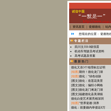
|
资讯首页
|
瓷都德化
|
站
您现在的位置：
瓷都热线
专 题 栏 目
四川汶川8.0级强震
机动车驾驶员考试资料
高考试题及答案
最 新 热 门
德化又添3个地理标志证明
[组图]
期待！德化龙门湖
[组图]
德化：“绿色动脉
[图文]
德化：造莲花美景
[图文]
德化：编织小网格
[图文]
德化龙门滩龙门湖
[图文]
福建德化县美湖镇
德化白瓷艺术展亮相深圳
[组图]
“世界瓷都·润养
德化：前妻婚内举债近8万