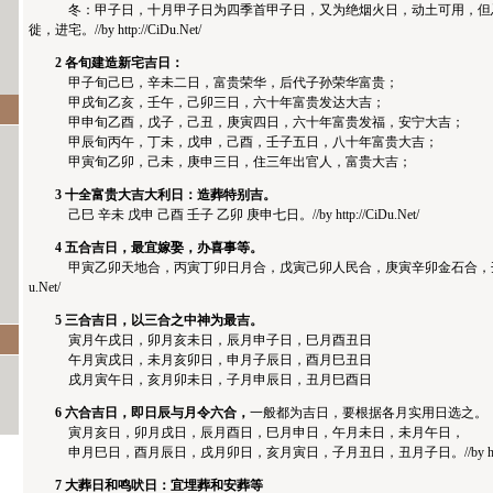
冬：甲子日，十月甲子日为四季首甲子日，又为绝烟火日，动土可用，但忌
徙，进宅。//by http://CiDu.Net/
2 各旬建造新宅吉日：
甲子旬己巳，辛未二日，富贵荣华，后代子孙荣华富贵；
甲戌旬乙亥，壬午，己卯三日，六十年富贵发达大吉；
甲申旬乙酉，戊子，己丑，庚寅四日，六十年富贵发福，安宁大吉；
甲辰旬丙午，丁未，戊申，己酉，壬子五日，八十年富贵大吉；
甲寅旬乙卯，己未，庚申三日，住三年出官人，富贵大吉；
3 十全富贵大吉大利日：造葬特别吉。
己巳 辛未 戊申 己酉 壬子 乙卯 庚申七日。//by http://CiDu.Net/
4 五合吉日，最宜嫁娶，办喜事等。
甲寅乙卯天地合，丙寅丁卯日月合，戊寅己卯人民合，庚寅辛卯金石合，壬寅癸卯江河合
u.Net/
5 三合吉日，以三合之中神为最吉。
寅月午戌日，卯月亥未日，辰月申子日，巳月酉丑日
午月寅戌日，未月亥卯日，申月子辰日，酉月巳丑日
戌月寅午日，亥月卯未日，子月申辰日，丑月巳酉日
6 六合吉日，即日辰与月令六合，
一般都为吉日，要根据各月实用日选之。
寅月亥日，卯月戌日，辰月酉日，巳月申日，午月未日，未月午日，
申月巳日，酉月辰日，戌月卯日，亥月寅日，子月丑日，丑月子日。//by http://C
7 大葬日和鸣吠日：宜埋葬和安葬等