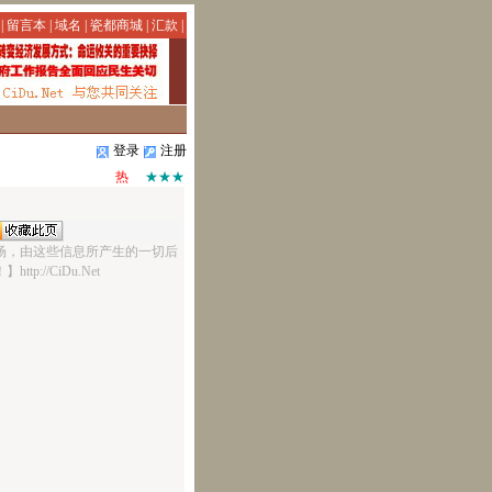
|
留言本
|
域名
|
瓷都商城
|
汇款
|
登录
注册
热
★★★
场，由这些信息所产生的一切后
ttp://CiDu.Net