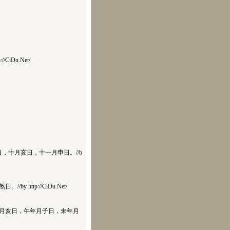
Du.Net/
十月亥日，十一月申日。//b
tp://CiDu.Net/
亥日，午年月子日，未年月