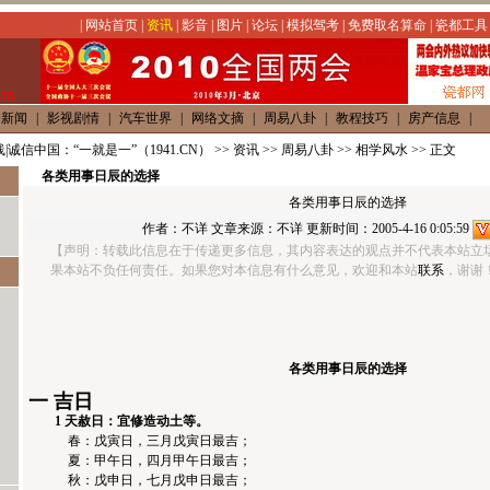
|
网站首页
|
资讯
|
影音
|
图片
|
论坛
|
模拟驾考
|
免费取名算命
|
瓷都工具
内新闻
|
影视剧情
|
汽车世界
|
网络文摘
|
周易八卦
|
教程技巧
|
房产信息
|
|诚信中国：“一就是一”（1941.CN）
>>
资讯
>>
周易八卦
>>
相学风水
>> 正文
各类用事日辰的选择
各类用事日辰的选择
作者：
不详
文章来源：
不详
更新时间：2005-4-16 0:05:59
【声明：转载此信息在于传递更多信息，其内容表达的观点并不代表本站立
果本站不负任何责任。如果您对本信息有什么意见，欢迎和本站
联系
，谢谢！】h
各类用事日辰的选择
一 吉日
1 天赦日：宜修造动土等。
春：戊寅日，三月戊寅日最吉；
夏：甲午日，四月甲午日最吉；
秋：戊申日，七月戊申日最吉；