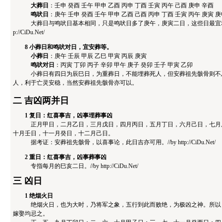
大葬日
：壬申 癸酉 壬午 甲申 乙酉 丙申 丁酉 壬寅 丙午 己酉 庚申 辛酉
鸣吠日
：庚午 壬申 癸酉 壬午 甲申 乙酉 己酉 丙申 丁酉 壬寅 丙午 庚寅 庚
大葬日与鸣吠日基本相同，只是鸣吠日多了庚午，庚寅二日，这些日最宜埋葬死人
p://CiDu.Net/
8 小葬日和鸣吠对日，宜安葬等。
小葬日
：庚午 壬辰 甲辰 乙巳 甲寅 丙辰 庚寅
鸣吠对日
：丙寅 丁卯 丙子 辛卯 甲午 庚子 癸卯 壬子 甲寅 乙卯
小葬日有四日为辰巳日，为重葬日，不能埋葬死人，但安葬祖先骸骨则不
人，利于亡灵安稳，当然安葬祖先骸骨亦可以。
二 吉凶两并日
1 复日：红喜事吉，凶事埋葬事凶
正月甲日，二月乙日，三月戊日，四月丙日，五月丁日，六月己日，七月庚
十月壬日，十一月癸日，十二月己日。
据考证：安葬祖先骸骨，以喜事论，此日吉亦可用。//by http://CiDu.Net/
2 重日：红喜事吉，凶事葬事凶
专指每月的巳亥二日。//by http://CiDu.Net/
三 凶日
1 绝烟火日
绝烟火日，也为大时，乃将军之象，五行到此而败绝，为极凶之神。所以，
嫁娶均忌之。