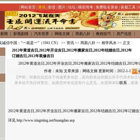
|
网站首页
|
资讯
|
影音
|
图片
|
论坛
|
模拟驾考
|
免费取名算命
|
瓷都工具
|
内新闻
|
影视剧情
|
汽车世界
|
网络文摘
|
周易八卦
|
教程技巧
|
房产信息
|
|诚信中国：“一就是一”（1941.CN）
>>
资讯
>>
周易八卦
>>
相学风水
>> 正文
2012年黄道吉日,2012年开业吉日,2012年搬家吉日,2012年结婚吉日,2012年
订婚吉日,2012年装修吉日
2012年黄道吉日,2012年开业吉日,2012年搬家吉日,2012年结婚吉日,2012
作者：未知 文章来源：
网络文摘
更新时间：2012-1-1
【声明：转载此信息在于传递更多信息，其内容表达的观点并不代表本站立
果本站不负任何责任。如果您对本信息有什么意见，欢迎和本站
联系
，谢谢！】h
2012年黄道吉日,2012年开业吉日,2012年搬家吉日,2012年结婚吉日,2012年订婚吉
详见
http://www.xingming.net/huangdao.asp