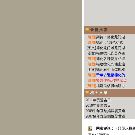
最 新 推 荐
[组图]
期待！德化龙门湖
[组图]
德化：“绿色动脉
[图文]
德化龙门滩龙门湖
[图文]
福建德化县美湖镇
[组图]
德化各种花卉相继
[组图]
福建德化九仙山迎
[图文]
德化石牛山惊现双
[组图]
千年古瓷都德化的
[组图]
警方连捣5传销窝点
[组图]
福建民俗博物馆办
相 关 文 章
2011年黄道吉日
2010年黄道吉日
2009牛年宜结婚嫁娶黄道
2007猪年宜结婚嫁娶黄道
网友评论：
（只显示最