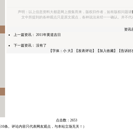
声明：以上信息资料大都是网上搜集而来，版权归作者，如有版权问题请
文中所提到的各种观点只是原文观点，各种说法未经一一确认。并不代
资讯录
上一篇资讯：
2011年黄道吉日
下一篇资讯： 没有了
【字体：
小
大
】【
发表评论
】【
加入收藏
】【
告诉好
点击数：
2653
新10条。评论内容只代表网友观点，与本站立场无关！）