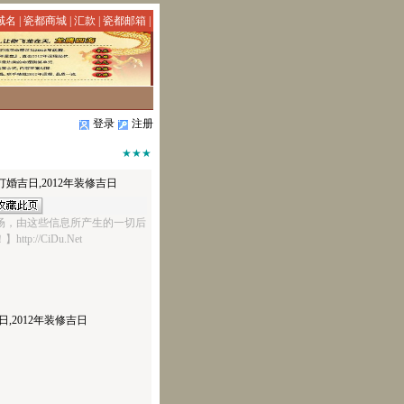
域名
|
瓷都商城
|
汇款
|
瓷都邮箱
|
登录
注册
★★★
年订婚吉日,2012年装修吉日
场，由这些信息所产生的一切后
ttp://CiDu.Net
日,2012年装修吉日