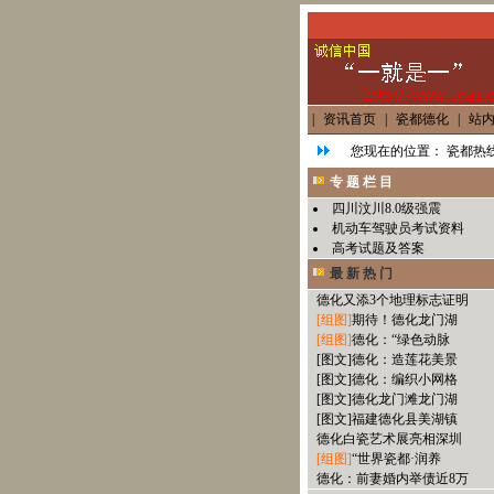
|
资讯首页
|
瓷都德化
|
站
您现在的位置：
瓷都热线
专 题 栏 目
四川汶川8.0级强震
机动车驾驶员考试资料
高考试题及答案
最 新 热 门
德化又添3个地理标志证明
[组图]
期待！德化龙门湖
[组图]
德化：“绿色动脉
[图文]
德化：造莲花美景
[图文]
德化：编织小网格
[图文]
德化龙门滩龙门湖
[图文]
福建德化县美湖镇
德化白瓷艺术展亮相深圳
[组图]
“世界瓷都·润养
德化：前妻婚内举债近8万