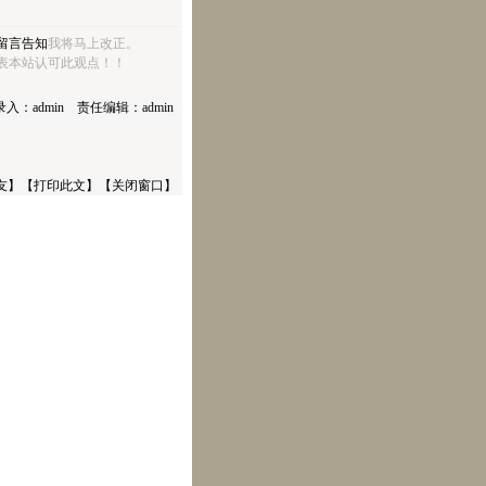
留言告知
我将马上改正。
表本站认可此观点！！
入：admin 责任编辑：admin
友
】【
打印此文
】【
关闭窗口
】