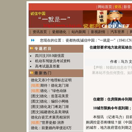
|
网站首页
|
资讯
|
影音
|
资讯首页
|
瓷都德化
|
站内新闻
|
影视剧情
|
汽车世界
|
您现在的位置：
瓷都热线|诚信中国：“一就是一”（1941.C
住建部要求地方政府延续住
专 题 栏 目
四川汶川8.0级强震
机动车驾驶员考试资料
作者：
马力
文
高考试题及答案
【声明：转载此信息在于
果本站不负任何责任。如
最 新 热 门
德化又添3个地理标志证明
[组图]
期待！德化龙门湖
[组图]
德化：“绿色动脉
[图文]
德化：造莲花美景
住建部：住房限购令到期
[图文]
德化：编织小网格
[图文]
德化龙门滩龙门湖
10城市限购令年底到期
[图文]
福建德化县美湖镇
本报讯 （记者马力）目
德化白瓷艺术展亮相深圳
购调控是否将继续？据《中国
[组图]
“世界瓷都·润养
的城市，地方政府需在到期之
德化：前妻婚内举债近8万