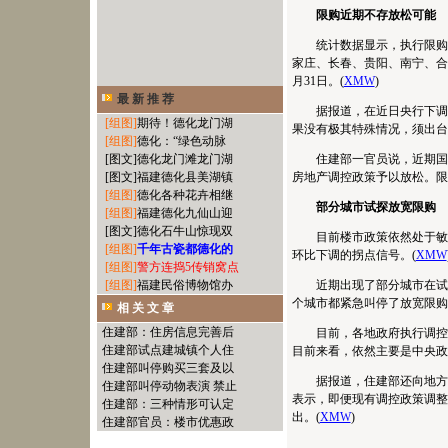
限购近期不存放松可能
统计数据显示，执行限购
家庄、长春、贵阳、南宁、合
月31日。(
XMW
)
最 新 推 荐
据报道，在近日央行下调
[组图]
期待！德化龙门湖
果没有极其特殊情况，须出台
[组图]
德化：“绿色动脉
[图文]
德化龙门滩龙门湖
住建部一官员说，近期国
[图文]
福建德化县美湖镇
房地产调控政策予以放松。限
[组图]
德化各种花卉相继
部分城市试探放宽限购
[组图]
福建德化九仙山迎
[图文]
德化石牛山惊现双
目前楼市政策依然处于敏
[组图]
千年古瓷都德化的
环比下调的拐点信号。(
XMW
[组图]
警方连捣5传销窝点
[组图]
福建民俗博物馆办
近期出现了部分城市在试
个城市都紧急叫停了放宽限购
相 关 文 章
住建部：住房信息完善后
目前，各地政府执行调控
住建部试点建城镇个人住
目前来看，依然主要是中央政
住建部叫停购买三套及以
据报道，住建部还向地方
住建部叫停动物表演 禁止
表示，即便现有调控政策调整
住建部：三种情形可认定
出。(
XMW
)
住建部官员：楼市优惠政