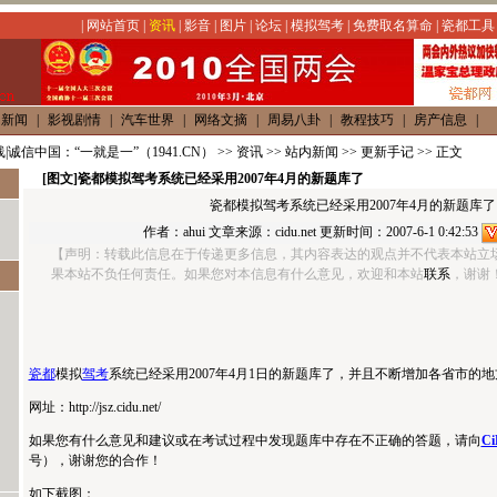
|
网站首页
|
资讯
|
影音
|
图片
|
论坛
|
模拟驾考
|
免费取名算命
|
瓷都工具
内新闻
|
影视剧情
|
汽车世界
|
网络文摘
|
周易八卦
|
教程技巧
|
房产信息
|
|诚信中国：“一就是一”（1941.CN）
>>
资讯
>>
站内新闻
>>
更新手记
>> 正文
[图文]
瓷都模拟驾考系统已经采用2007年4月的新题库了
瓷都模拟驾考系统已经采用2007年4月的新题库了
作者：
ahui
文章来源：
cidu.net
更新时间：2007-6-1 0:42:53
【声明：转载此信息在于传递更多信息，其内容表达的观点并不代表本站立
果本站不负任何责任。如果您对本信息有什么意见，欢迎和本站
联系
，谢谢！】h
瓷都
模拟
驾考
系统已经采用2007年4月1日的新题库了，并且不断增加各省市的
网址：
http://jsz.cidu.net/
如果您有什么意见和建议或在考试过程中发现题库中存在不正确的答题，请向
Ci
号），谢谢您的合作！
如下截图：