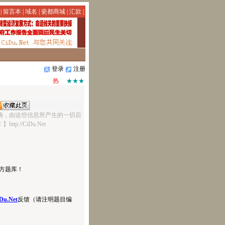
|
留言本
|
域名
|
瓷都商城
|
汇款
|
登录
注册
热
★★★
场，由这些信息所产生的一切后
ttp://CiDu.Net
地方题库！
Du.Net
反馈（请注明题目编