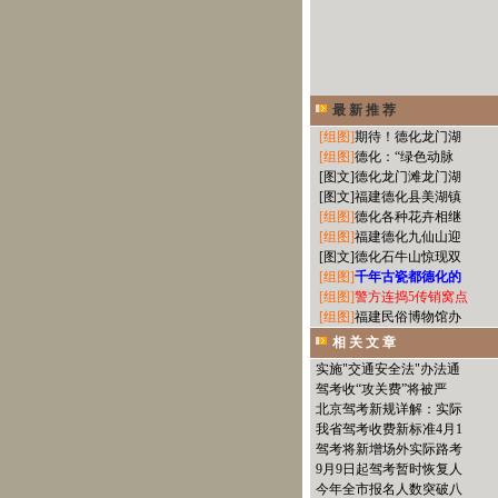
最 新 推 荐
[组图]
期待！德化龙门湖
[组图]
德化：“绿色动脉
[图文]
德化龙门滩龙门湖
[图文]
福建德化县美湖镇
[组图]
德化各种花卉相继
[组图]
福建德化九仙山迎
[图文]
德化石牛山惊现双
[组图]
千年古瓷都德化的
[组图]
警方连捣5传销窝点
[组图]
福建民俗博物馆办
相 关 文 章
实施"交通安全法"办法通
驾考收“攻关费”将被严
北京驾考新规详解：实际
我省驾考收费新标准4月1
驾考将新增场外实际路考
9月9日起驾考暂时恢复人
今年全市报名人数突破八