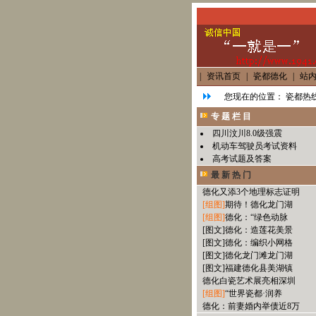
|
资讯首页
|
瓷都德化
|
站
您现在的位置：
瓷都热线
专 题 栏 目
四川汶川8.0级强震
机动车驾驶员考试资料
高考试题及答案
最 新 热 门
德化又添3个地理标志证明
[组图]
期待！德化龙门湖
[组图]
德化：“绿色动脉
[图文]
德化：造莲花美景
[图文]
德化：编织小网格
[图文]
德化龙门滩龙门湖
[图文]
福建德化县美湖镇
德化白瓷艺术展亮相深圳
[组图]
“世界瓷都·润养
德化：前妻婚内举债近8万